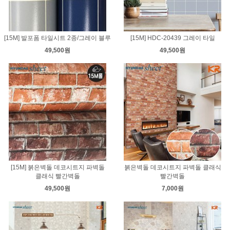
[15M] 발포폼 타일시트 2종/그레이 블루
[15M] HDC-20439 그레이 타일
49,500원
49,500원
[15M] 붉은벽돌 데코시트지 파벽돌
붉은벽돌 데코시트지 파벽돌 클래식
클래식 빨간벽돌
빨간벽돌
49,500원
7,000원