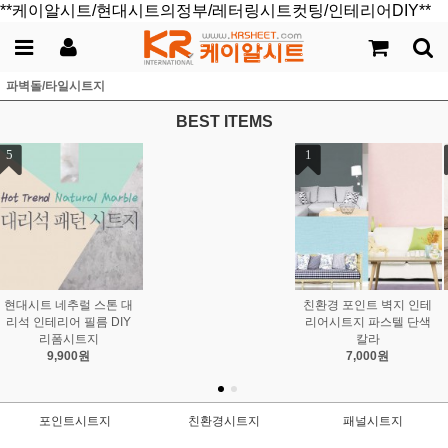
**케이알시트/현대시트의정부/레터링시트컷팅/인테리어DIY**
파벽돌/타일시트지
BEST ITEMS
1
2
3
친환경 포인트 벽지 인테
헤링본 디자인 인테리어
현대시트 현관문 방문 욕
리어시트지 파스텔 단색
포인트 시트지 벽 바닥 리
실문 도어 리폼시트지 21
칼라
폼시트
종_HWS
7,000원
7,000원
25,000원
포인트시트지
친환경시트지
패널시트지