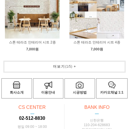
스톤 테라조 인테리어 시트 2종
스톤 테라조 인테리어 시트 4종
7,000원
7,000원
더보기
(
1
/
5
)
+
회사소개
이용안내
시공방법
카카오채널 1:1
CS CENTER
BANK INFO
ㅡ
ㅡ
02-512-8830
신한은행
110-204-628683
평일 09:00 ~ 18:00