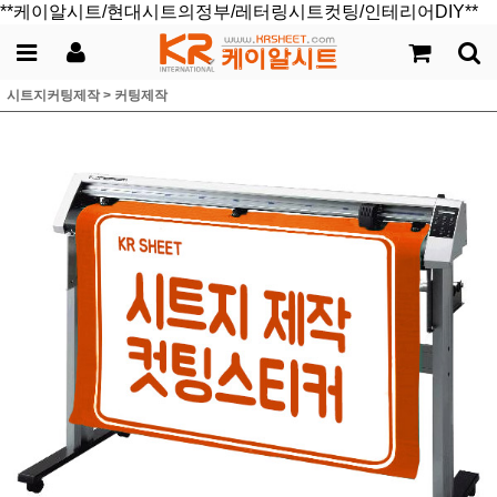
**케이알시트/현대시트의정부/레터링시트컷팅/인테리어DIY**
시트지커팅제작
>
커팅제작