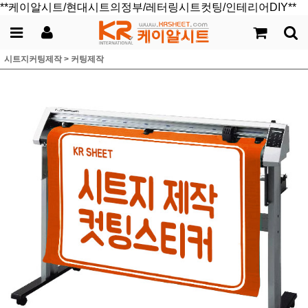
**케이알시트/현대시트의정부/레터링시트컷팅/인테리어DIY**
시트지커팅제작
>
커팅제작