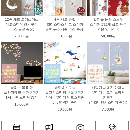
12종 세트 크리스마스
4종 세트 뮤럴
컬러풀 눈꽃 스노우
데코스티커 한방구성
크리스마스 데코 스티커
스티커 232개 쉽고 빠른
(리스/눈꽃 증정)
완벽구성(사슴 리스 증정)
겨울 인테리어
70,000원
50,000원
50,000원
꽃피는 봄 테마
바닷속친구들
신학기 새학기 아이방
플라워데코 공간꾸미기
물고기스티커 욕실꾸미기
꾸미기 시트지 스티커
1+1 나비스티커 증정
아이방꾸미기 데코스티커
기획전
1+1 띠벽지 증정
(디즈니팬시스티커 증정)
10,000원
10,000원
7,000원