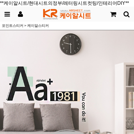
**케이알시트/현대시트의정부/레터링시트컷팅/인테리어DIY**
포인트스티커
>
케이알스티커