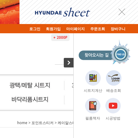
로그인
회원가입
마이페이지
주문조회
장바구니
+ 2000P
시트지계산
배송조회
필름책자
시공방법
home
>
포인트스티커
>
케이알스티커
> KR-1101 장미 프로포즈