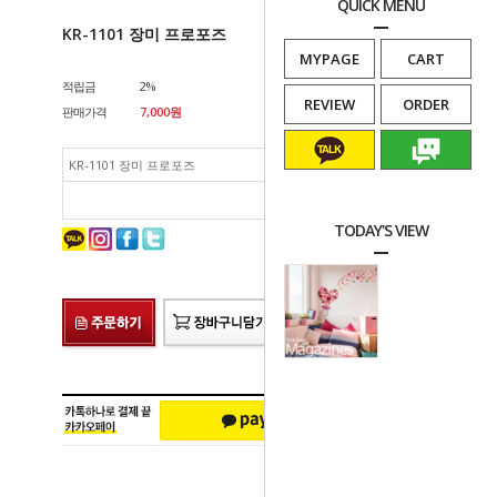
QUICK MENU
KR-1101 장미 프로포즈
MYPAGE
CART
적립금
2%
REVIEW
ORDER
판매가격
7,000
원
KR-1101 장미 프로포즈
7,000
원
카카오문의
네이버톡톡
총 상품 금액
7,000
원
TODAY'S VIEW