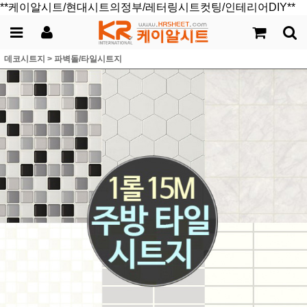
**케이알시트/현대시트의정부/레터링시트컷팅/인테리어DIY**
데코시트지
>
파벽돌/타일시트지