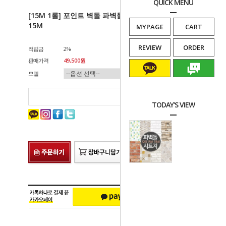
QUICK MENU
[15M 1롤] 포인트 벽돌 파벽돌 데코 시트지 (폭)50cm x
15M
MYPAGE
CART
REVIEW
ORDER
적립금
2%
판매가격
49,500원
모델
카카오문의
네이버톡톡
총 상품 금액
0
원
TODAY'S VIEW