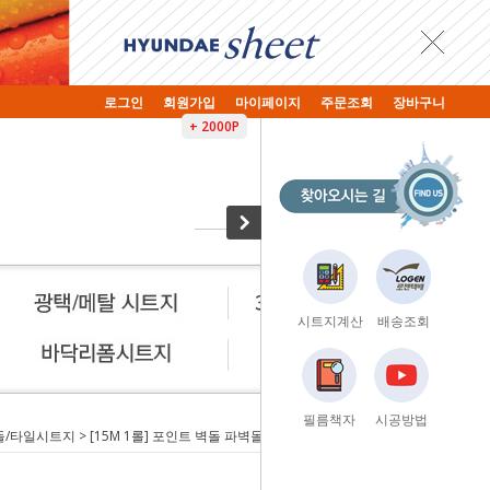
로그인
회원가입
마이페이지
주문조회
장바구니
+ 2000P
시트지계산
배송조회
필름책자
시공방법
돌/타일시트지
> [15M 1롤] 포인트 벽돌 파벽돌 데코 시트지 (폭)50cm x 15M