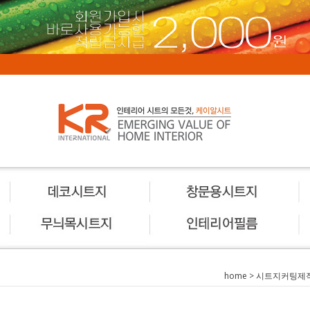
home
>
시트지커팅제