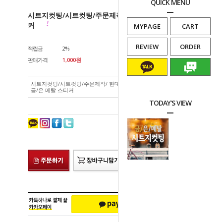
QUICK MENU
시트지컷팅/시트컷팅/주문제작/ 현대시트 금/은 메탈 스티
커
MYPAGE
CART
REVIEW
ORDER
적립금
2%
판매가격
1,000
원
카카오문의
네이버톡톡
시트지컷팅/시트컷팅/주문제작/ 현대시트
1,000
원
금/은 메탈 스티커
TODAY'S VIEW
총 상품 금액
1,000
원