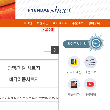
로그인
회원가입
마이페이지
주문조회
장바구니
+ 2000P
시트지계산
배송조회
필름책자
시공방법
작
>
커팅제작
> 시트지컷팅/시트컷팅/주문제작/ 현대시트 금/은 메탈 스티커