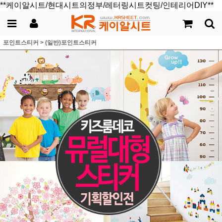
**케이알시트/현대시트의정부/레터링시트컷팅/인테리어DIY**
포인트스티커
>
(일반)포인트스티커