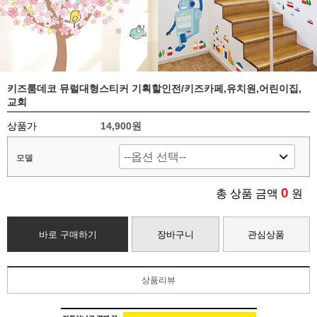
키즈룸데코 뮤럴대형스티커 기획할인전/키즈카페,유치원,어린이집,
교회
상품가
14,900원
모델
0
총 상품 금액
원
바로 구매하기
장바구니
관심상품
상품리뷰