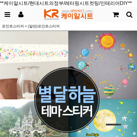
**케이알시트/현대시트의정부/레터링시트컷팅/인테리어DIY**
포인트스티커
>
(일반)포인트스티커