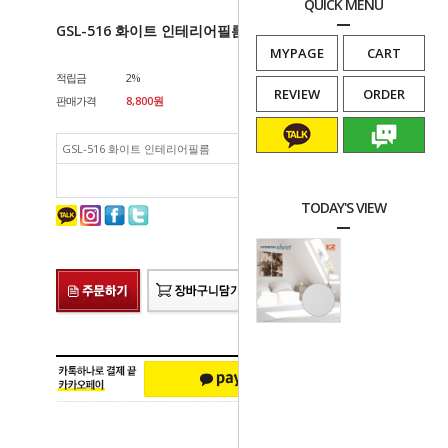
QUICK MENU
GSL-516 화이트 인테리어필름
MYPAGE
CART
적립금
2%
REVIEW
ORDER
판매가격
8,800
원
GSL-516 화이트 인테리어필름
8,800
원
카카오문의
네이버톡톡
총 상품 금액
8,800
원
TODAY'S VIEW