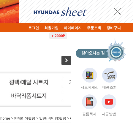
로그인
회원가입
마이페이지
주문조회
장바구니
+ 2000P
시트지계산
배송조회
필름책자
시공방법
home
>
인테리어필름
>
일반(비방염)필름
> GSL-516 화이트 인테리어필름