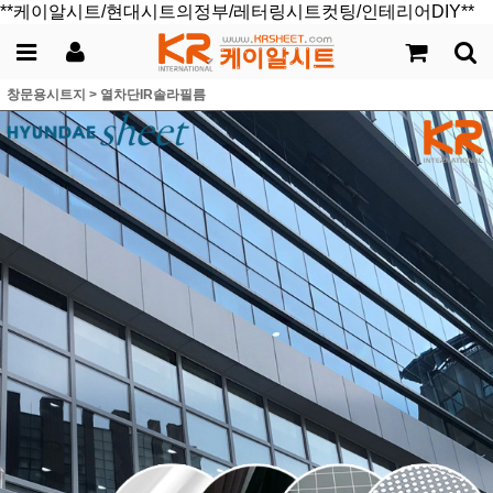
**케이알시트/현대시트의정부/레터링시트컷팅/인테리어DIY**
창문용시트지
>
열차단IR솔라필름