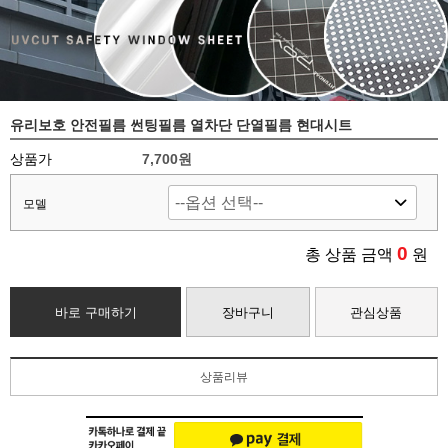
유리보호 안전필름 썬팅필름 열차단 단열필름 현대시트
상품가
7,700원
모델
0
총 상품 금액
원
바로 구매하기
장바구니
관심상품
상품리뷰