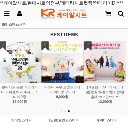
**케이알시트/현대시트의정부/레터링시트컷팅/인테리어DIY**
크리스마스시즌
BEST ITEMS
7
[겨울왕국스티커 페스티
발] 눈꽃/루돌프/눈사람/얼
음데코/포인트시트
12,000원
케이알스티커
(일반)포인트스티커
캐릭터스티커