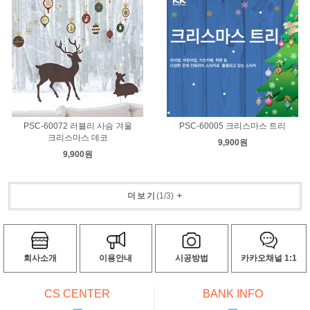
PSC-60072 러블리 사슴 겨울
PSC-60005 크리스마스 트리
크리스마스 데코
9,900원
9,900원
더보기
(
1
/
3
)
+
회사소개
이용안내
시공방법
카카오채널 1:1
CS CENTER
BANK INFO
ㅡ
ㅡ