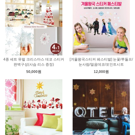
4종 세트 뮤럴 크리스마스 데코 스티커
[겨울왕국스티커 페스티발] 눈꽃/루돌프/
완벽구성(사슴 리스 증정)
눈사람/얼음데코/포인트시트
50,000원
12,000원