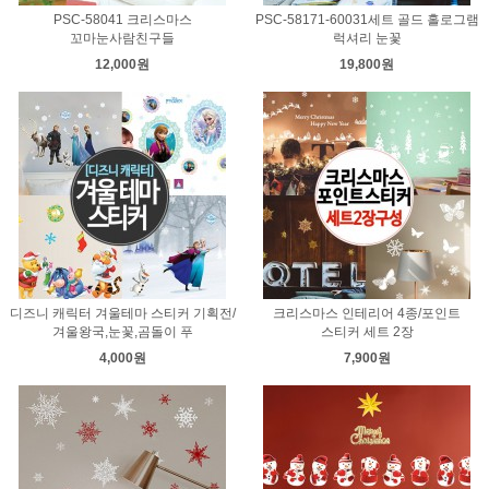
PSC-58041 크리스마스
PSC-58171-60031세트 골드 홀로그램
꼬마눈사람친구들
럭셔리 눈꽃
12,000원
19,800원
디즈니 캐릭터 겨울테마 스티커 기획전/
크리스마스 인테리어 4종/포인트
겨울왕국,눈꽃,곰돌이 푸
스티커 세트 2장
4,000원
7,900원