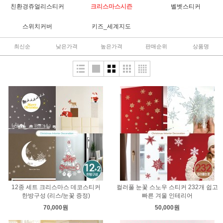
친환경쥬얼리스티커
크리스마스시즌
벨벳스티커
스위치커버
키즈_세계지도
최신순
낮은가격
높은가격
판매순위
상품명
12종 세트 크리스마스 데코스티커
컬러풀 눈꽃 스노우 스티커 232개 쉽고
한방구성 (리스/눈꽃 증정)
빠른 겨울 인테리어
70,000원
50,000원