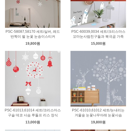
PSC-58087,58170 세트/실버, 레드
PSC-60039,0034 세트/크리스마스
반짝이 펄 눈꽃 눈송이스티커
꼬마눈사람친구들과 북극곰 가족
19,800원
15,000원
PSC-61013,61014 세트/크리스마스
PSC-61010,61012 세트/눈내리는
구슬 데코 사슴 루돌프 리스 장식
겨울숲 눈꽃나무아래 눈꽃사슴
13,000원
19,800원