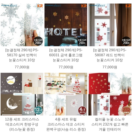
[눈결정체 290개] PS-
[눈결정체 290개] PS-
[눈결정체 290개] PS-
58170 실버 반짝이
60031 금색 홀로그램
58087 레드 반짝이
눈꽃스티커 10장
눈꽃스티커 10장
눈꽃스티커 10장
77,000원
77,000원
77,000원
12종 세트 크리스마스
4종 세트 뮤럴
컬러풀 눈꽃 스노우
데코스티커 한방구성
크리스마스 데코 스티커
스티커 232개 쉽고 빠른
(리스/눈꽃 증정)
완벽구성(사슴 리스 증정)
겨울 인테리어