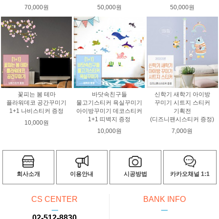
70,000원
50,000원
50,000원
꽃피는 봄 테마
바닷속친구들
신학기 새학기 아이방
플라워데코 공간꾸미기
물고기스티커 욕실꾸미기
꾸미기 시트지 스티커
1+1 나비스티커 증정
아이방꾸미기 데코스티커
기획전
1+1 띠벽지 증정
(디즈니팬시스티커 증정)
10,000원
10,000원
7,000원
회사소개
이용안내
시공방법
카카오채널 1:1
CS CENTER
BANK INFO
ㅡ
ㅡ
02-512-8830