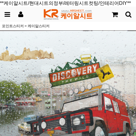
**케이알시트/현대시트의정부/레터링시트컷팅/인테리어DIY**
포인트스티커
>
케이알스티커