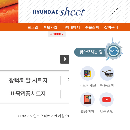
로그인
회원가입
마이페이지
주문조회
장바구니
+ 2000P
시트지계산
배송조회
필름책자
시공방법
home
>
포인트스티커
>
케이알스티커
> KR-1101 장미 프로포즈