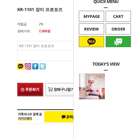
QUICK MENU
KR-1101 장미 프로포즈
MYPAGE
CART
적립금
2%
REVIEW
ORDER
판매가격
7,000
원
KR-1101 장미 프로포즈
7,000
원
카카오문의
네이버톡톡
총 상품 금액
7,000
원
TODAY'S VIEW