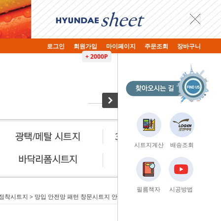
로그인
회원가입
마이페이지
주문조회
장바구니
+ 2000P
시트지계산
배송조회
필름책자
시공방법
점착시트지
> 망입 안전망 패턴 창문시트지 안전 필름/비산방지/자외선 차단