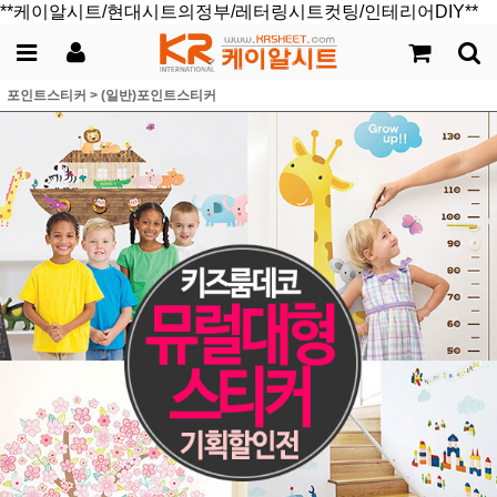
**케이알시트/현대시트의정부/레터링시트컷팅/인테리어DIY**
포인트스티커
>
(일반)포인트스티커