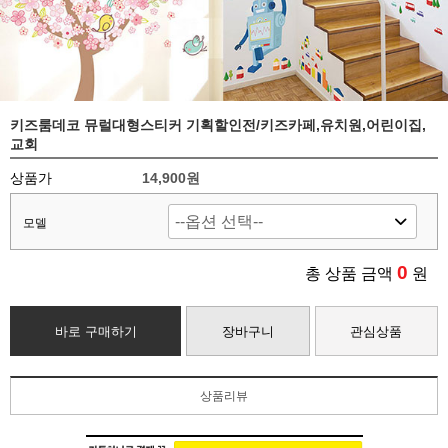
키즈룸데코 뮤럴대형스티커 기획할인전/키즈카페,유치원,어린이집,
교회
상품가
14,900원
모델
0
총 상품 금액
원
바로 구매하기
장바구니
관심상품
상품리뷰