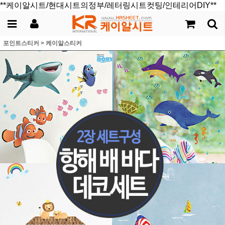
**케이알시트/현대시트의정부/레터링시트컷팅/인테리어DIY**
포인트스티커
>
케이알스티커