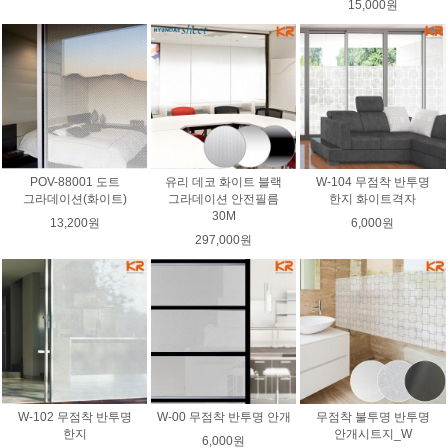
15,000원
POV-88001 도트
유리 데코 화이트 블랙
W-104 무점착 반투명
그라데이션(화이트)
그라데이션 안전필름
한지 화이트격자
30M
13,200원
6,000원
297,000원
W-102 무점착 반투명
W-00 무점착 반투명 안개
무점착 불투명 반투명
한지
안개시트지_W
6,000원