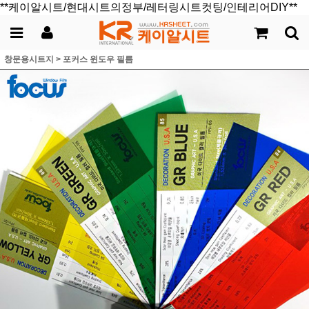
**케이알시트/현대시트의정부/레터링시트컷팅/인테리어DIY**
창문용시트지
>
포커스 윈도우 필름