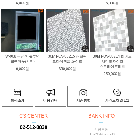
6,000원
6,000원
W-908 무점착 불투명
30M POV-88215 패브릭
30M POV-88214 화이트
블랙아웃(암막)
트라이앵글 화이트
사각모자이크
스트라이프타일
6,000원
350,000원
350,000원
회사소개
이용안내
시공방법
카카오채널 1:1
CS CENTER
BANK INFO
ㅡ
ㅡ
02-512-8830
신한은행
110-204-628683