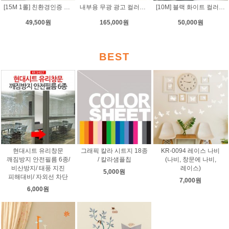
[15M 1롤] 친환경인증 단색 칼라 데코시트
내부용 무광 광고 컬러시트지 50M 롤
[10M] 블랙 화이트 컬러 광고 사인 시트지
49,500원
165,000원
50,000원
BEST
현대시트 유리창문
그래픽 칼라 시트지 18종
KR-0094 레이스 나비
깨짐방지 안전필름 6종/
/ 칼라샘플칩
(나비, 창문에 나비,
비산방지/ 태풍 지진
레이스)
5,000원
피해대비/ 자외선 차단
7,000원
6,000원