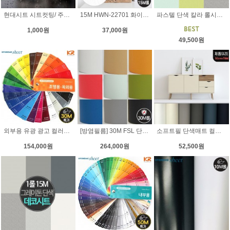
현대시트 시트컷팅/ 주문제작 스티커 현대시트
15M HWN-22701 화이트 우드(백색기본)
파스텔 단색 칼라 롤시트지/ 현대시트 친환경 접착시트지
1,000원
37,000원
49,500원
외부용 유광 광고 컬러시트지 30M 롤
[방염필름] 30M FSL 단색 컬러 16종
소프트필 단색매트 컬러시트지 (폭)50cm x 15M
154,000원
264,000원
52,500원