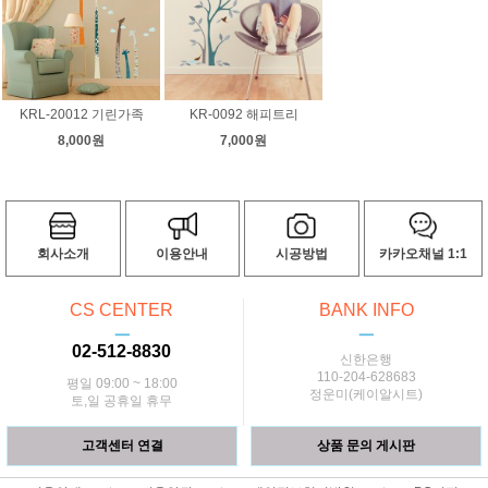
KRL-20012 기린가족
KR-0092 해피트리
8,000원
7,000원
회사소개
이용안내
시공방법
카카오채널 1:1
CS CENTER
BANK INFO
ㅡ
ㅡ
02-512-8830
신한은행
110-204-628683
평일 09:00 ~ 18:00
정운미(케이알시트)
토,일 공휴일 휴무
고객센터 연결
상품 문의 게시판