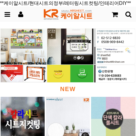
**케이알시트/현대시트의정부/레터링시트컷팅/인테리어DIY**
NEW